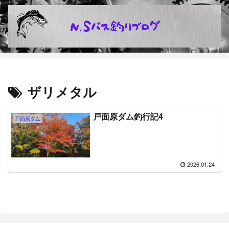
ザリメタル
戸面原ダム釣行記4
戸面原ダム
2026.01.24